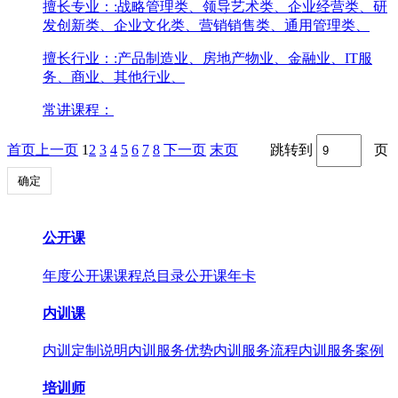
擅长专业：
:战略管理类、领导艺术类、企业经营类、研
发创新类、企业文化类、营销销售类、通用管理类、
擅长行业：
:产品制造业、房地产物业、金融业、IT服
务、商业、其他行业、
常讲课程：
首页
上一页
1
2
3
4
5
6
7
8
下一页
末页
跳转到
页
确定
公开课
年度公开课
课程总目录
公开课年卡
内训课
内训定制说明
内训服务优势
内训服务流程
内训服务案例
培训师