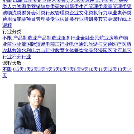
不限
战略管理类
企业经营类
领导艺术类
通用管理类
客户服务
类
人力资源类
营销销售类
研发创新类
生产管理类
质量管理类
采
购物流类
财务会计类
行政管理类
企业文化类
执行力
职业素养类
通用技能类
项目管理类
专业认证类
行业培训类
其它类课程
线上
课程
行业分类：
不限
产品制造业
产品制造业
服务行业
金融业
民航业
房地产物
业
商业
物流
国际贸易
电商
IT行业
电信通讯
旅游与交通
医疗医药
农林牧渔水利
电力与矿业
教育文体
餐饮食品
经济园区
政府
其它
行业
不分行业
课程天数：
不限
0.5天
1天
2天
3天
4天
5天
6天
7天
8天
9天
10天
11天
12天
13天
14
天