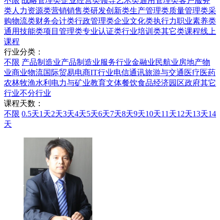
不限
战略管理类
企业经营类
领导艺术类
通用管理类
客户服务
类
人力资源类
营销销售类
研发创新类
生产管理类
质量管理类
采
购物流类
财务会计类
行政管理类
企业文化类
执行力
职业素养类
通用技能类
项目管理类
专业认证类
行业培训类
其它类课程
线上
课程
行业分类：
不限
产品制造业
产品制造业
服务行业
金融业
民航业
房地产物
业
商业
物流
国际贸易
电商
IT行业
电信通讯
旅游与交通
医疗医药
农林牧渔水利
电力与矿业
教育文体
餐饮食品
经济园区
政府
其它
行业
不分行业
课程天数：
不限
0.5天
1天
2天
3天
4天
5天
6天
7天
8天
9天
10天
11天
12天
13天
14
天