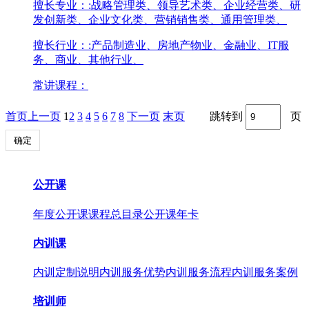
擅长专业：
:战略管理类、领导艺术类、企业经营类、研
发创新类、企业文化类、营销销售类、通用管理类、
擅长行业：
:产品制造业、房地产物业、金融业、IT服
务、商业、其他行业、
常讲课程：
首页
上一页
1
2
3
4
5
6
7
8
下一页
末页
跳转到
页
确定
公开课
年度公开课
课程总目录
公开课年卡
内训课
内训定制说明
内训服务优势
内训服务流程
内训服务案例
培训师