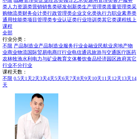
不限
战略管理类
企业经营类
领导艺术类
通用管理类
客户服务
类
人力资源类
营销销售类
研发创新类
生产管理类
质量管理类
采
购物流类
财务会计类
行政管理类
企业文化类
执行力
职业素养类
通用技能类
项目管理类
专业认证类
行业培训类
其它类课程
线上
课程
全部
行业分类：
不限
产品制造业
产品制造业
服务行业
金融业
民航业
房地产物
业
商业
物流
国际贸易
电商
IT行业
电信通讯
旅游与交通
医疗医药
农林牧渔水利
电力与矿业
教育文体
餐饮食品
经济园区
政府
其它
行业
不分行业
课程天数：
不限
0.5天
1天
2天
3天
4天
5天
6天
7天
8天
9天
10天
11天
12天
13天
14
天