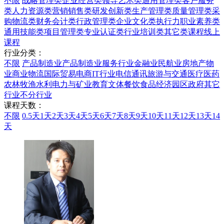
不限
战略管理类
企业经营类
领导艺术类
通用管理类
客户服务
类
人力资源类
营销销售类
研发创新类
生产管理类
质量管理类
采
购物流类
财务会计类
行政管理类
企业文化类
执行力
职业素养类
通用技能类
项目管理类
专业认证类
行业培训类
其它类课程
线上
课程
行业分类：
不限
产品制造业
产品制造业
服务行业
金融业
民航业
房地产物
业
商业
物流
国际贸易
电商
IT行业
电信通讯
旅游与交通
医疗医药
农林牧渔水利
电力与矿业
教育文体
餐饮食品
经济园区
政府
其它
行业
不分行业
课程天数：
不限
0.5天
1天
2天
3天
4天
5天
6天
7天
8天
9天
10天
11天
12天
13天
14
天