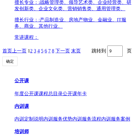
擅长专业：
:战略管理类、领导艺术类、企业经营类、研
发创新类、企业文化类、营销销售类、通用管理类、
擅长行业：
:产品制造业、房地产物业、金融业、IT服
务、商业、其他行业、
常讲课程：
首页
上一页
1
2
3
4
5
6
7
8
下一页
末页
跳转到
页
确定
公开课
年度公开课
课程总目录
公开课年卡
内训课
内训定制说明
内训服务优势
内训服务流程
内训服务案例
培训师