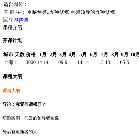
适合岗位：
关 键 字：
卓越领导,,五项修炼,卓越领导的五项修炼
立即咨询
课程介绍
开课计划
城市
天数
价格
1月
2月
3月
4月
5月
6月
7月
8月
9月
10
上海
1
3000
14-14
09-9
14-14
13-13
05-5
课程大纲
课程大纲：
导论：究竟何谓领导？
切题案例：马云的领导者画像
身后有追随者的人