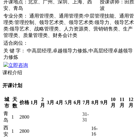
开课地点：
北京、广州、深圳、上海、西
授课讲师：
田胜
安、青岛
波
专业分类：
通用管理类、通用管理类:中层管理技能、通用管
理类:管理控制、领导艺术类、领导艺术类:领导力、领导艺术
类:领导艺术、战略管理类、人力资源类、营销销售类、生产
管理类、质量管理类、财务会计类
适合岗位：
关 键 字：
中高层经理,卓越领导力修炼,中高层经理卓越领导
力修炼
立即咨询
课程介绍
开课计划
城
天
2
10
11
12
价格
1月
3月
4月
5月
6月
7月
8月
9月
月
月
月
月
市
数
青
31-
1
2800
31
岛
西
16-
1
2800
16
安