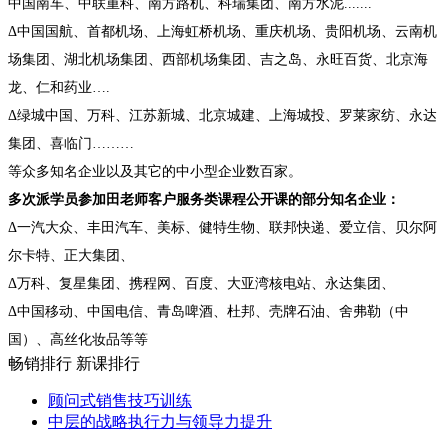
中国南车
、中联重科、南方路机、科瑞集团、南方水泥
.......
Δ中国国航
、首都机场、上海虹桥机场
、重庆机场
、贵阳机场
、云南机
场集团、湖北机场集团、西部机场集团、吉之岛、永旺百货、北京海
龙
、仁和药业
….
Δ绿城中国
、万科、江苏新城、北京城建
、上海城投
、罗莱家纺、永达
集团、喜临门
………
等众多知名企业以及其它的中小型企业数百家。
多次派学员参加田老师客户服务类课程公开课的部分知名企业：
Δ一汽大众、丰田汽车、美标、健特生物、联邦快递、爱立信、贝尔阿
尔卡特、正大集团、
Δ万科、复星集团、携程网、百度、大亚湾核电站、永达集团、
Δ中国移动、中国电信、青岛啤酒、杜邦、壳牌石油、舍弗勒（中
国）、高丝化妆品等等
畅销排行
新课排行
顾问式销售技巧训练
中层的战略执行力与领导力提升