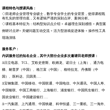
课程特色与授课风格：
◇田老师企业管理专业硕士，数学专业学士的专业背景，使得课程既
有扎实的管理功底，又有逻辑严谨的深刻点评、案例分析。
◇课程基本特征为：
结构型知识点介绍
+
卓越理念深刻感悟
+
典型案
例研讨点评
+ 关键问题互动交流
+
活力型游戏促进体验
+
操作性工具
现场演练
服务客户：
内训服务过的知名企业，其中大部分企业多次邀请田老师授课：
Δ日立电器
、
TCL
、艾欧史密斯、欧姆龙、诺日士（上海）
、通力电
梯、耐普罗（中国）、格兰富（中国）
、格特拉克、丹佛斯（中
国）、医科达、贝因美
.....
Δ宝钢集团
、中国移动、中国联通
、中国电信、中兴通讯、中国人寿
、
中国银联
、中国工商银行
、上海银行、浦发银行
、中国民生银行、中
国农业银行、中国建设银行
.....
Δ一汽集团
、上汽通用、中国铁建、科华恒盛、三一重机、三一海外、