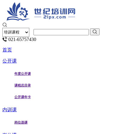
021-65757430
首页
公开课
年度公开课
课程总目录
公开课年卡
内训课
岗位选课