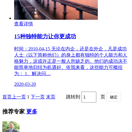
查看详情
15种独特能力让你更成功
时间：2010-04-15 无论在内企，还是在外企，凡是成功
人士（以下简称他们）的身上都有独特的个人能力和人
格魅力，这或许正是一般人所缺乏的。他们的成功决不
能简单地归结为机遇好。依我来看，这些能力可概括
为： 1、解决问…
2020-03-20
首页
上一页
1
下一页
末页
跳转到
页
确定
推荐专家
更多