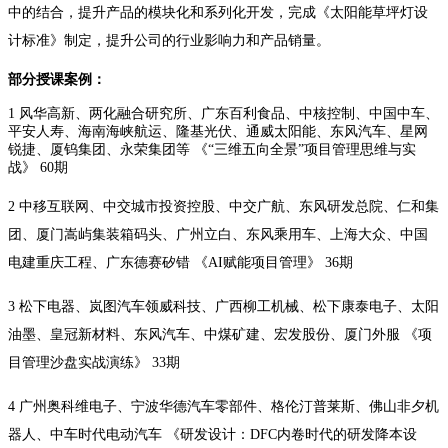
中的结合，提升产品的模块化和系列化开发，完成《太阳能草坪灯设
计标准》制定，提升公司的行业影响力和产品销量。
部分授课案例：
1 风华高新、两化融合研究所、广东百利食品、中核控制、中国中车、
平安人寿、海南海峡航运、隆基光伏、通威太阳能、东风汽车、星网
锐捷、厦钨集团、永荣集团等 《“三维五向全景”项目管理思维与实
战》 60期
2 中移互联网、中交城市投资控股、中交广航、东风研发总院、仁和集
团、厦门嵩屿集装箱码头、广州立白、东风乘用车、上海大众、中国
电建重庆工程、广东德赛矽错 《AI赋能项目管理》 36期
3 松下电器、岚图汽车领威科技、广西柳工机械、松下康泰电子、太阳
油墨、皇冠新材料、东风汽车、中煤矿建、宏发股份、厦门外服 《项
目管理沙盘实战演练》 33期
4 广州奥科维电子、宁波华德汽车零部件、格伦汀普莱斯、佛山非夕机
器人、中车时代电动汽车 《研发设计：DFC内卷时代的研发降本设