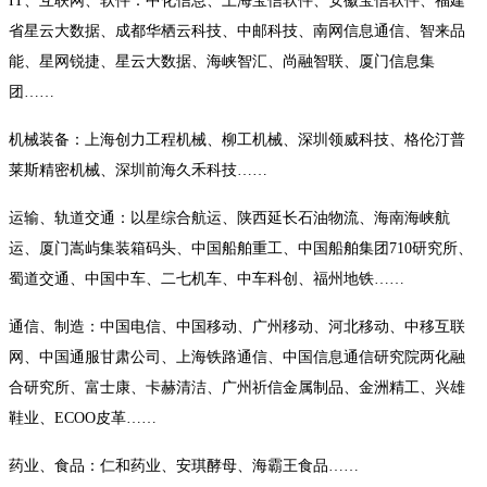
IT、互联网、软件：中化信息、上海宝信软件、安徽宝信软件、福建
省星云大数据、成都华栖云科技、中邮科技、南网信息通信、智来品
能、星网锐捷、星云大数据、海峡智汇、尚融智联、厦门信息集
团……
机械装备：上海创力工程机械、柳工机械、深圳领威科技、格伦汀普
莱斯精密机械、深圳前海久禾科技……
运输、轨道交通：以星综合航运、陕西延长石油物流、海南海峡航
运、厦门嵩屿集装箱码头、中国船舶重工、中国船舶集团710研究所、
蜀道交通、中国中车、二七机车、中车科创、福州地铁……
通信、制造：中国电信、中国移动、广州移动、河北移动、中移互联
网、中国通服甘肃公司、上海铁路通信、中国信息通信研究院两化融
合研究所、富士康、卡赫清洁、广州祈信金属制品、金洲精工、兴雄
鞋业、ECOO皮革……
药业、食品：仁和药业、安琪酵母、海霸王食品……