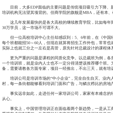
目前，大多EDP面临的主要问题是传统项目吸引力下降、新
培训机构无法望其项背的。但商学院的旗舰是MBA，还有本、
这几年发展最快的是各大高校的继续教育学院，比如每年到清
30万学员，这一市场不可谓不大。
但一位高校培训中心主任却感叹到：5、6年前，在《中国经
每个班都能招50～60人，但现在就算将招生工作外包，常常
实际上也就三分之一左右是高管，原先针对总裁设计的课程体系
更为严重的问题是课程的同质化竞争。以总裁班为例，各类
一个培训班，就是业内人士也不一定分得清楚该推荐哪个班。
备，需要请教各方面专家，项目一经推出，不出三天，就有培
培训公司是培训市场的“中小企业”，完全自生自灭。业内人
村，每一条街都能够看到培训门面和广告，与鳞次栉比的房地
事实远非如此，走进任何一家培训公司，家家有本难念的经
从心。
事实上，中国管理培训正在面临着两个新趋势，一是从工商