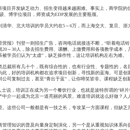
项目开发缺乏动力、招生变得越来越困难。事实上，商学院的
硕、博学位项目，师资成为EDP发展的主要瓶颈。
华、北大培训的学员大约在5～6万，而上海交大、复旦、浙大
营报》刊登一则招生广告，咨询电话就接连不断，“听着电话铃
也就20～30人，除去招生费用、课酬、上缴费用和各项教学成本
被学员们认为“太虚”，缺乏操作性，这让培训机构左右为难。
总裁班有几十个，既有综合性的，也有行业性、专题性的，名目
为此，好的培训机构都在追求项目创新，寻找新的蓝海。可是创
训公司复制过去，甚至“青出于蓝”，让你啼笑皆非。课程缺乏创
士说，培训正在成为另一个餐饮行业，也就是波特所谓的“碎片
产中介一起成为北京一道亮丽的风景。难道培训就这么好做？人
。这些公司一般都是有一技之长，专攻某一方面课程，但缺乏深
管理知识的普及向量身定制演化，另一个是从重视知识体系向提