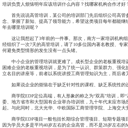
培训负责人烦恼明年应该培训什么内容？找哪家机构合作才好
首先说说高管培训，某公司的培训部门先后组织公司高管参加
念、掌握了新知、提高了领导能力，希望这类项目每年都能继
年去哪里培训呢？
这让我想起了3年前的一件事。那次，南方一家培训机构组织
经组织了一次7天的高管培训，请了10多位国内著名教授、专
何避免类型情形的发生没有一点头绪。
中小企业的管理培训就更难了。成长型企业的老板重视培训
困难企业的老板重视培训，是为了统一认识、群策群力、强化执
立名目的讲座等，前者以系统讲授工商管理知识为主，而后者
如果说企业的烦恼在于缺乏针对性的课程、缺乏系统性的设
商学院EDP定位高端，有人形象的称之为“双高”培训，即“
委、地方省市和大型国有企业举办培训班，九十年代末应市场
起。与此同时，北大光华、中欧国际工商管理学院、上海交大
商学院EDP项目一般包括长期综合管理项目、短期专题项目
因为学员大多是平均40岁左右的企业高管，而不是28岁左右的