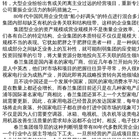
转，大型企业纷纷出售或关闭离主业过远的经营项目，重新专注
公司重振企业活力的制药措施之一。
80年代中国民用企业凭借“船小好调头”的特点进行混合多
集团内部却缺乏有机的业务关联和结构纽带。这样的企业集团往
集团型企业的资产规模或营业规模并不是衡量企业效率、乃
们各有自己的特定结构。企业集团的本质特征不仅仅是规模大
规模不当的表现。它犹如肥胖之于肥胖症患者一样，是一种病
组成部分之间缺乏业务上的互补性，就可能削弱集团的应变能
投资回报率的引导，将大量资源分散地投向互不关联的陌生领
春兰集团是国内著名的家电厂商。但近几年春兰开始向另外
是人中英杰，他们对市场和项目的把握往往异乎寻常，外人很
视家电行业为成熟产业，并因此即将其战略投资转向其他领域
且不说中国还是一个发展中国家，国民的家电消费水平与发
是在数量上都还会增长。而春兰集团目前还只是在几种家电产
浦等国际著名家电厂商相比，春兰集团还算不上一个大型家电
就需要更新。因此，在家用电器已经普及的发达国家里，每年
场将走向衰落。外国家电巨子都在拼命打进中国市场的现象可
不仅是因为人们需要空调器、冰箱、电视机、洗衣机等这类电
用机器改善生活质量的需求却永远都不会过时。相反，电子技
春兰集团领导层的这种判断明显带有80年代多数民营企业的
一个行业中占据主导地位下工夫。一旦所经营的产品或项目度过