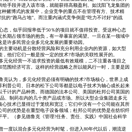
供给手段并进入该市场，就能获得高额盈利。如沈阳飞龙集团的
这种赌博式的发展中，企业竞争的重点不在管理有方、技术精
抗的“跑马占地”。而注重内涵式竞争倒是“吃力不讨好”的战
态，似乎回报率低于50％的项目就不值得投资。受这种心态
无长期占领市场的抱负，有一举暴富的渴望。一旦在某一领域中
这是许多民营企业多元化发展的重要动因。
的主要动机是分散经营风险和充分利用企业内的资源，如大型
能，他们它们一般是按一定的技术?市场的关联性展开的。
多元化经营一不追求投资的最低有效规模，二不注重各项目之
和范围经济可言。这样的经营战略之所以能风行一时，主要是因
克认为，多元化经营必须有明确的技术?市场核心，世界上成
菲利普公司、日本的松下公司等都是以电子技术为轴心成长起来
以千计的产品种类。而德国的法本公司、美国的杜邦公司英国的
食品、制药在内的几十类产品或市场。所以大型企业集团走多元
核心技术已显得过于笼统和宽泛；它们中没有一个公司能在其所
公司的优势是在重型电子设备领域；杜邦公司的优势是在纺织纤
平平。（参见德鲁克《管理?任务、责任、实践》中国社会科学
一度以混合多元化经营为时髦，但进入80年代以后，潮流逆