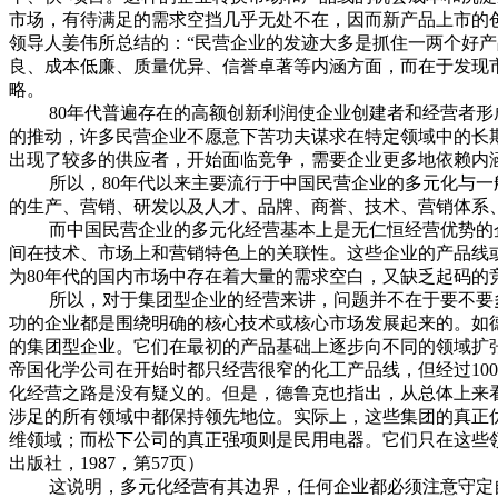
市场，有待满足的需求空挡几乎无处不在，因而新产品上市的
领导人姜伟所总结的：“民营企业的发迹大多是抓住一两个好
良、成本低廉、质量优异、信誉卓著等内涵方面，而在于发现市场
略。
80年代普遍存在的高额创新利润使企业创建者和经营者形成
的推动，许多民营企业不愿意下苦功夫谋求在特定领域中的长
出现了较多的供应者，开始面临竞争，需要企业更多地依赖内
所以，80年代以来主要流行于中国民营企业的多元化与一般
的生产、营销、研发以及人才、品牌、商誉、技术、营销体系
而中国民营企业的多元化经营基本上是无仁恒经营优势的企
间在技术、市场上和营销特色上的关联性。这些企业的产品线
为80年代的国内市场中存在着大量的需求空白，又缺乏起码的
所以，对于集团型企业的经营来讲，问题并不在于要不要多
功的企业都是围绕明确的核心技术或核心市场发展起来的。如
的集团型企业。它们在最初的产品基础上逐步向不同的领域扩
帝国化学公司在开始时都只经营很窄的化工产品线，但经过10
化经营之路是没有疑义的。但是，德鲁克也指出，从总体上来
涉足的所有领域中都保持领先地位。实际上，这些集团的真正
维领域；而松下公司的真正强项则是民用电器。它们只在这些
出版社，1987，第57页）
这说明，多元化经营有其边界，任何企业都必须注意守定自己