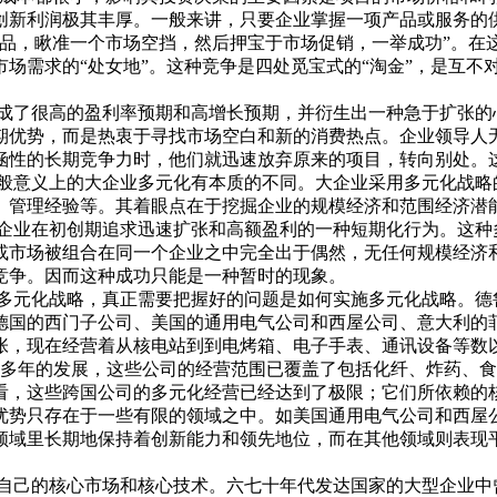
创新利润极其丰厚。一般来讲，只要企业掌握一项产品或服务的
产品，瞅准一个市场空挡，然后押宝于市场促销，一举成功”。在
需求的“处女地”。这种竞争是四处觅宝式的“淘金”，是互不对
了很高的盈利率预期和高增长预期，并衍生出一种急于扩张的心
期优势，而是热衷于寻找市场空白和新的消费热点。企业领导人
涵性的长期竞争力时，他们就迅速放弃原来的项目，转向别处。
意义上的大企业多元化有本质的不同。大企业采用多元化战略
、管理经验等。其着眼点在于挖掘企业的规模经济和范围经济潜
业在初创期追求迅速扩张和高额盈利的一种短期化行为。这种
或市场被组合在同一个企业之中完全出于偶然，无任何规模经济
竞争。因而这种成功只能是一种暂时的现象。
元化战略，真正需要把握好的问题是如何实施多元化战略。德鲁
德国的西门子公司、美国的通用电气公司和西屋公司、意大利的
张，现在经营着从核电站到到电烤箱、电子手表、通讯设备等数
0多年的发展，这些公司的经营范围已覆盖了包括化纤、炸药、
看，这些跨国公司的多元化经营已经达到了极限；它们所依赖的
优势只存在于一些有限的领域之中。如美国通用电气公司和西屋
领域里长期地保持着创新能力和领先地位，而在其他领域则表现
的核心市场和核心技术。六七十年代发达国家的大型企业中曾