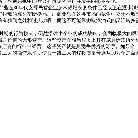
略，容易忽视中国社会和市场环境正在发生的根本变化。
些在80年代支撑民营企业超常规增长的条件已经或正在逐步消
了松散的寡头垄断格局。厂商要想在这类市场的竞争中立于不败
确有独到之处和过人功底；而这不可能靠撇取浮油式的灵活转换
期的行为模式，仍然沿袭小企业的成功战略，会面临极大的风
极具价值的无形资产。这些资产在相当程度上具有威廉姆森所分
stry）的特性。如果企业继续在原有的行业中经营，这些资产就是其竞争优势
工人的操作水平，使其一线工人的焊接质量普遍从10万个焊点