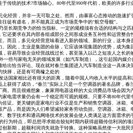
于传统的技术?市场轴心。80年代至990年代初，欧美的许多
元化经营，并非一无可取之处。然而，由暴富心态推动的急速扩
往徒有虚名，并不能真正成为市场竞争中的“航空母舰”。
至长期竞争力的恰当指标。一定的规模须有合适的结构与之匹
，它还要求在其内部各组成部分之间形成业务互补性和运营整合
症。而且，多元化经营意味着进入新的领域、新的行业，这本身
力。因此，主业是集团的命脉，它应该体现集团的优势，成为集
域，容易导致企业经营战线过长，甚至落入以己之短攻人之长的
一些与家电无关的领域发展（如汽车制造），这引起国内媒介
难给出恰当评论。现在就对春兰集团进入汽车制造业这一具体决
的抉择，还是有可商榷之处的
达国家相比还有很大的距离，随着中国人均收入水平的提高和
品上获得了成功，“春兰”实际上只是一个空调器的著名品牌，春
厂商。而且很难想象，象家用电器这样的大众消费品市场会因为
的家电需求量仍会有一个稳定而可观的规模。只要不将80年代里
为佐证。更关键的是家电行业不仅是生产和销售空调器、冰箱、
器产品，而是因为人们希望减轻家务劳动负担。空调器、冰箱、
术、数字技术和通讯网络技术的发展会使人类满足这方面需求的
行为特点，即总想寻求能在较短时期内获得超额传信利润的项
创新期，超额利润消失就急于转换。这种策略虽然使一大批民营