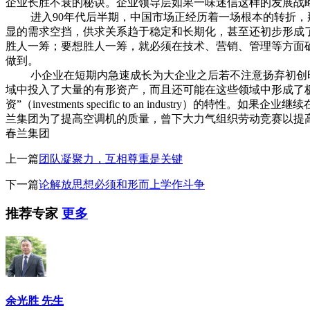
企业长胜不衰的秘诀。企业领导层如果一味迷信这样的发展战
进入90年代后半期，中国市场正经历着一场根本的转折，那
显的需求空挡，供求关系趋于稳定和长期化，甚至还初步形成
胜人一筹；要想胜人一筹，就必须在技术、营销、管理等方面
做到。
小企业在短期内急速成长为大企业之后若不注意扬弃初创时
域中投入了大量的有形资产，而且还可能在这些领域中形成了
资”（investments specific to an indu
兰集团为了提高空调机的质量，曾下大力气组织劳动竞赛以提高
春兰集团
上一篇
团队凝聚力，互相尊重是关键
下一篇
论解放思想必须和形而上学作斗争
推荐专家
更多
余光胜 先生