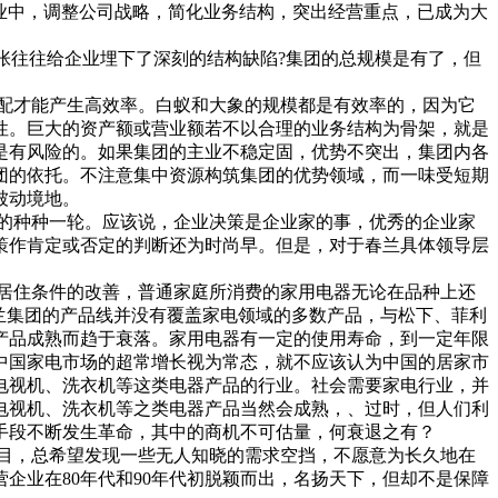
行业中，调整公司战略，简化业务结构，突出经营重点，已成为大
张往往给企业埋下了深刻的结构缺陷?集团的总规模是有了，但
配才能产生高效率。白蚁和大象的规模都是有效率的，因为它
性。巨大的资产额或营业额若不以合理的业务结构为骨架，就是
是有风险的。如果集团的主业不稳定固，优势不突出，集团内各
团的依托。不注意集中资源构筑集团的优势领域，而一味受短期
被动境地。
的种种一轮。应该说，企业决策是企业家的事，优秀的企业家
策作肯定或否定的判断还为时尚早。但是，对于春兰具体领导层
居住条件的改善，普通家庭所消费的家用电器无论在品种上还
兰集团的产品线并没有覆盖家电领域的多数产品，与松下、菲利
产品成熟而趋于衰落。家用电器有一定的使用寿命，到一定年限
中国家电市场的超常增长视为常态，就不应该认为中国的居家市
电视机、洗衣机等这类电器产品的行业。社会需要家电行业，并
电视机、洗衣机等之类电器产品当然会成熟，、过时，但人们利
手段不断发生革命，其中的商机不可估量，何衰退之有？
目，总希望发现一些无人知晓的需求空挡，不愿意为长久地在
企业在80年代和90年代初脱颖而出，名扬天下，但却不是保障